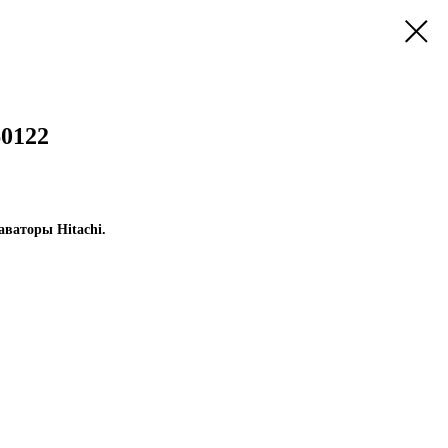
60122
аваторы Hitachi.