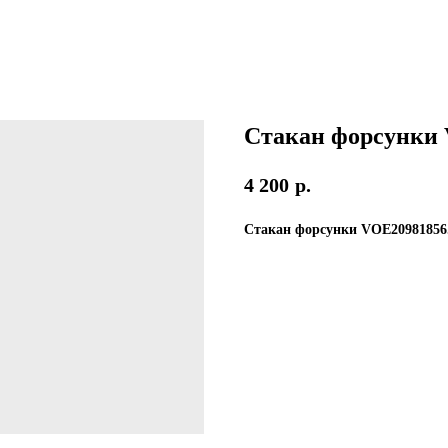
Стакан форсунки 
4 200
р.
Стакан форсунки VOE20981856.