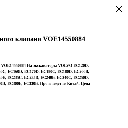
ного клапана VOE14550884
а VOE14550884 На экскаваторы VOLVO EC120D,
0C, EC160D, EC170D, EC180C, EC180D, EC200B,
0E, EC235C, EC235D, EC240B, EC240C, EC250D,
0D, EC300E, EC330B. Производство-Китай. Цена