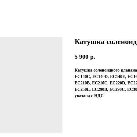
Катушка соленоид
5 900
р.
Катушка соленоидного клапан
EC140C, EC140D, EC140E, EC16
EC210B, EC210C, EC220D, EC22
EC250E, EC290B, EC290C, EC30
указана с НДС